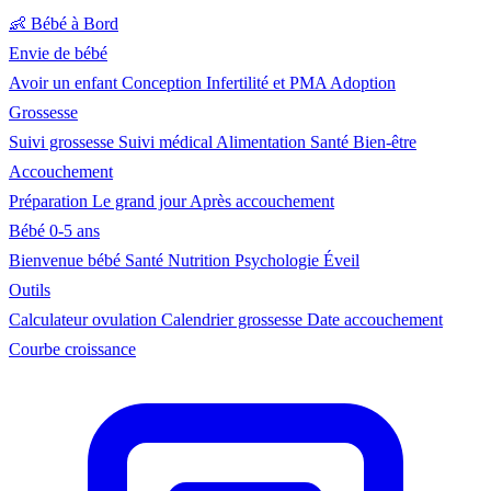
👶
Bébé à Bord
Envie de bébé
Avoir un enfant
Conception
Infertilité et PMA
Adoption
Grossesse
Suivi grossesse
Suivi médical
Alimentation
Santé
Bien-être
Accouchement
Préparation
Le grand jour
Après accouchement
Bébé 0-5 ans
Bienvenue bébé
Santé
Nutrition
Psychologie
Éveil
Outils
Calculateur ovulation
Calendrier grossesse
Date accouchement
Courbe croissance