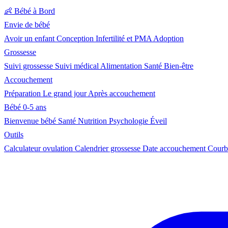
👶
Bébé à Bord
Envie de bébé
Avoir un enfant
Conception
Infertilité et PMA
Adoption
Grossesse
Suivi grossesse
Suivi médical
Alimentation
Santé
Bien-être
Accouchement
Préparation
Le grand jour
Après accouchement
Bébé 0-5 ans
Bienvenue bébé
Santé
Nutrition
Psychologie
Éveil
Outils
Calculateur ovulation
Calendrier grossesse
Date accouchement
Courb