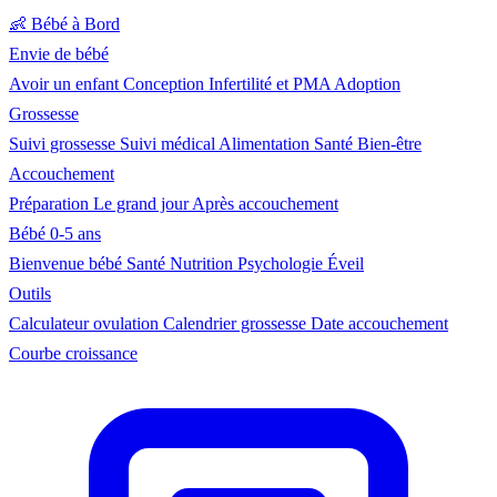
👶
Bébé à Bord
Envie de bébé
Avoir un enfant
Conception
Infertilité et PMA
Adoption
Grossesse
Suivi grossesse
Suivi médical
Alimentation
Santé
Bien-être
Accouchement
Préparation
Le grand jour
Après accouchement
Bébé 0-5 ans
Bienvenue bébé
Santé
Nutrition
Psychologie
Éveil
Outils
Calculateur ovulation
Calendrier grossesse
Date accouchement
Courbe croissance