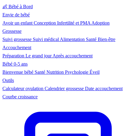
👶
Bébé à Bord
Envie de bébé
Avoir un enfant
Conception
Infertilité et PMA
Adoption
Grossesse
Suivi grossesse
Suivi médical
Alimentation
Santé
Bien-être
Accouchement
Préparation
Le grand jour
Après accouchement
Bébé 0-5 ans
Bienvenue bébé
Santé
Nutrition
Psychologie
Éveil
Outils
Calculateur ovulation
Calendrier grossesse
Date accouchement
Courbe croissance