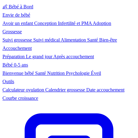
👶
Bébé à Bord
Envie de bébé
Avoir un enfant
Conception
Infertilité et PMA
Adoption
Grossesse
Suivi grossesse
Suivi médical
Alimentation
Santé
Bien-être
Accouchement
Préparation
Le grand jour
Après accouchement
Bébé 0-5 ans
Bienvenue bébé
Santé
Nutrition
Psychologie
Éveil
Outils
Calculateur ovulation
Calendrier grossesse
Date accouchement
Courbe croissance