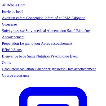
👶
Bébé à Bord
Envie de bébé
Avoir un enfant
Conception
Infertilité et PMA
Adoption
Grossesse
Suivi grossesse
Suivi médical
Alimentation
Santé
Bien-être
Accouchement
Préparation
Le grand jour
Après accouchement
Bébé 0-5 ans
Bienvenue bébé
Santé
Nutrition
Psychologie
Éveil
Outils
Calculateur ovulation
Calendrier grossesse
Date accouchement
Courbe croissance