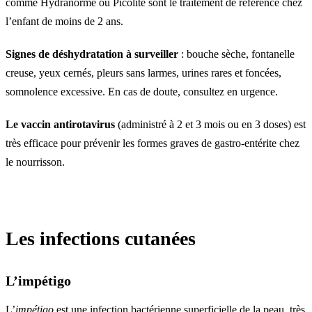
comme Hydranorme ou Picolite sont le traitement de référence chez
l’enfant de moins de 2 ans.
Signes de déshydratation à surveiller
: bouche sèche, fontanelle
creuse, yeux cernés, pleurs sans larmes, urines rares et foncées,
somnolence excessive. En cas de doute, consultez en urgence.
Le vaccin antirotavirus
(administré à 2 et 3 mois ou en 3 doses) est
très efficace pour prévenir les formes graves de gastro-entérite chez
le nourrisson.
Les infections cutanées
L’impétigo
L’
impétigo
est une infection bactérienne superficielle de la peau, très