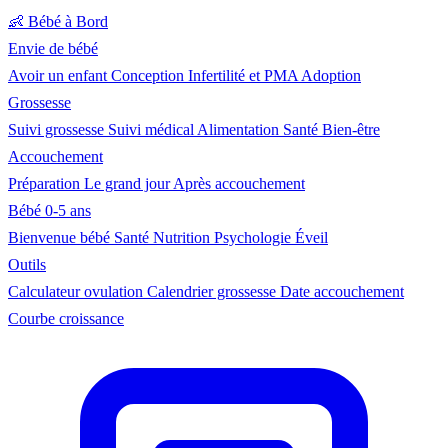
👶
Bébé à Bord
Envie de bébé
Avoir un enfant
Conception
Infertilité et PMA
Adoption
Grossesse
Suivi grossesse
Suivi médical
Alimentation
Santé
Bien-être
Accouchement
Préparation
Le grand jour
Après accouchement
Bébé 0-5 ans
Bienvenue bébé
Santé
Nutrition
Psychologie
Éveil
Outils
Calculateur ovulation
Calendrier grossesse
Date accouchement
Courbe croissance