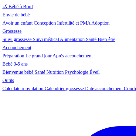
👶
Bébé à Bord
Envie de bébé
Avoir un enfant
Conception
Infertilité et PMA
Adoption
Grossesse
Suivi grossesse
Suivi médical
Alimentation
Santé
Bien-être
Accouchement
Préparation
Le grand jour
Après accouchement
Bébé 0-5 ans
Bienvenue bébé
Santé
Nutrition
Psychologie
Éveil
Outils
Calculateur ovulation
Calendrier grossesse
Date accouchement
Courb