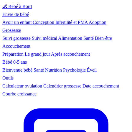
👶
Bébé à Bord
Envie de bébé
Avoir un enfant
Conception
Infertilité et PMA
Adoption
Grossesse
Suivi grossesse
Suivi médical
Alimentation
Santé
Bien-être
Accouchement
Préparation
Le grand jour
Après accouchement
Bébé 0-5 ans
Bienvenue bébé
Santé
Nutrition
Psychologie
Éveil
Outils
Calculateur ovulation
Calendrier grossesse
Date accouchement
Courbe croissance