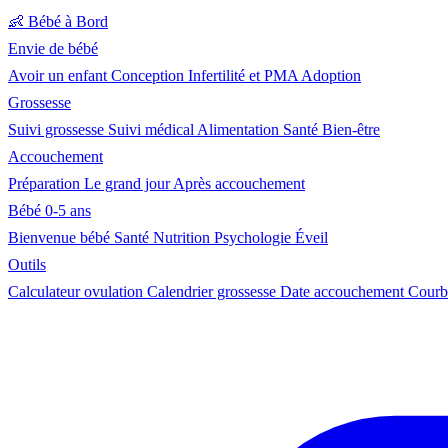
👶
Bébé à Bord
Envie de bébé
Avoir un enfant
Conception
Infertilité et PMA
Adoption
Grossesse
Suivi grossesse
Suivi médical
Alimentation
Santé
Bien-être
Accouchement
Préparation
Le grand jour
Après accouchement
Bébé 0-5 ans
Bienvenue bébé
Santé
Nutrition
Psychologie
Éveil
Outils
Calculateur ovulation
Calendrier grossesse
Date accouchement
Courb