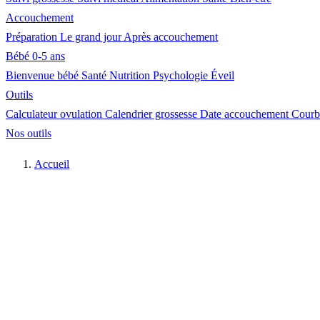
Accouchement
Préparation
Le grand jour
Après accouchement
Bébé 0-5 ans
Bienvenue bébé
Santé
Nutrition
Psychologie
Éveil
Outils
Calculateur ovulation
Calendrier grossesse
Date accouchement
Courb
Nos outils
Accueil