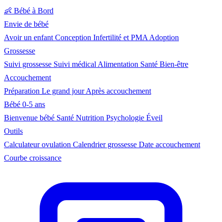
👶
Bébé à Bord
Envie de bébé
Avoir un enfant
Conception
Infertilité et PMA
Adoption
Grossesse
Suivi grossesse
Suivi médical
Alimentation
Santé
Bien-être
Accouchement
Préparation
Le grand jour
Après accouchement
Bébé 0-5 ans
Bienvenue bébé
Santé
Nutrition
Psychologie
Éveil
Outils
Calculateur ovulation
Calendrier grossesse
Date accouchement
Courbe croissance