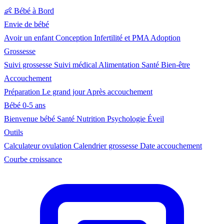
👶
Bébé à Bord
Envie de bébé
Avoir un enfant
Conception
Infertilité et PMA
Adoption
Grossesse
Suivi grossesse
Suivi médical
Alimentation
Santé
Bien-être
Accouchement
Préparation
Le grand jour
Après accouchement
Bébé 0-5 ans
Bienvenue bébé
Santé
Nutrition
Psychologie
Éveil
Outils
Calculateur ovulation
Calendrier grossesse
Date accouchement
Courbe croissance